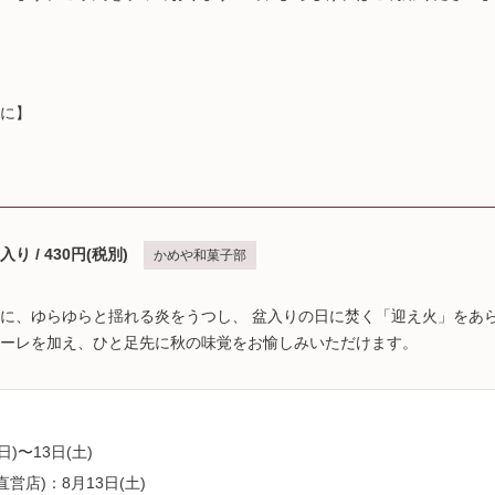
に】
 / 430円(税別)
かめや和菓子部
に、ゆらゆらと揺れる炎をうつし、 盆入りの日に焚く「迎え火」をあ
ーレを加え、ひと足先に秋の味覚をお愉しみいただけます。
日)〜13日(土)
営店)：8月13日(土)