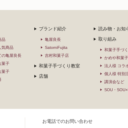
ブランド紹介
読み物・お知
取り組み
商品
亀屋良長
人気商品
SatomiFujita
和菓子手づ
ての亀屋良長
吉村和菓子店
かめや和菓
お菓子
和菓子手づくり教室
法人様 コラ
お菓子
個人様 特別
店舗
料
講演会など
SOU・SOU
お電話でのお問い合わせ