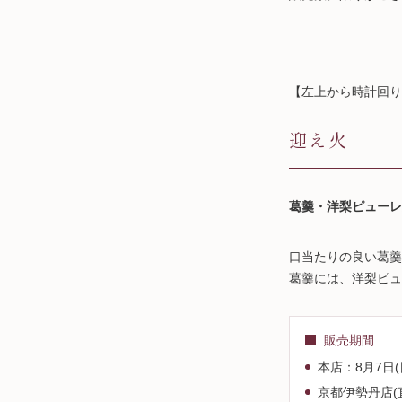
【左上から時計回り
迎え火
葛羹・洋梨ピューレ入り
口当たりの良い葛羹
葛羹には、洋梨ピュ
販売期間
本店：8月7日(
京都伊勢丹店(直