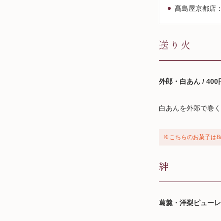
髙島屋京都店：
送り火
外郎・白あん / 400
白あんを外郎で巻く
※こちらのお菓子は8
絆
葛羹・洋梨ピューレ入り