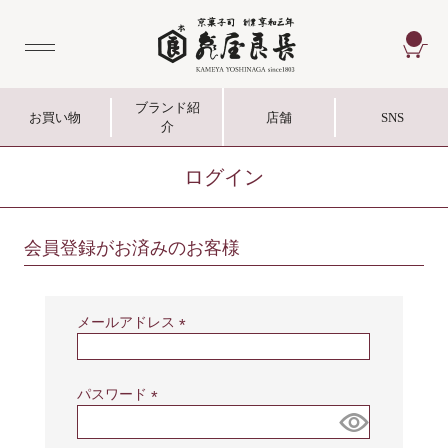
CA
ブランド紹
お買い物
店舗
SNS
介
ログイン
会員登録がお済みのお客様
メールアドレス
(
必
須
パスワード
)
(
必