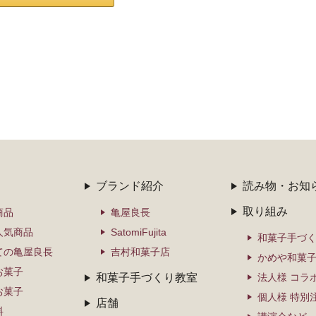
ブランド紹介
読み物・お知
取り組み
商品
亀屋良長
人気商品
SatomiFujita
和菓子手づ
ての亀屋良長
吉村和菓子店
かめや和菓
お菓子
和菓子手づくり教室
法人様 コラ
お菓子
個人様 特別
店舗
料