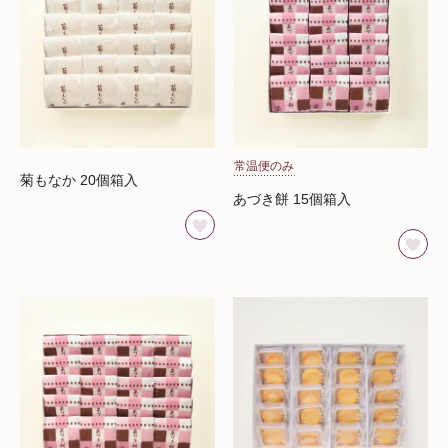
常温便のみ
菊もなか 20個箱入
あづき餅 15個箱入