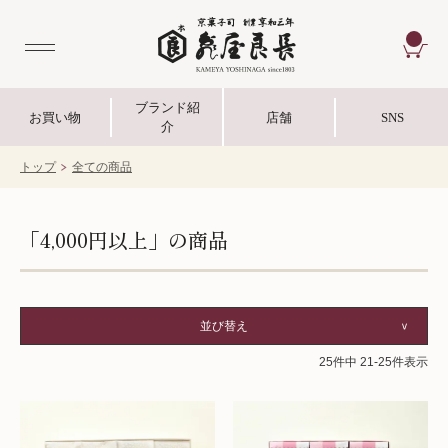
CA
ブランド紹
お買い物
店舗
SNS
介
トップ
全ての商品
「4,000円以上」の商品
並び替え
25
件中
21
-
25
件表示