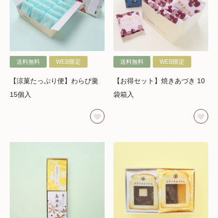
送料無料
WEB限定
送料無料
WEB限定
【涼菓たっぷり便】わらび羹
【お得セット】焼きあづき 10
15個入
袋箱入