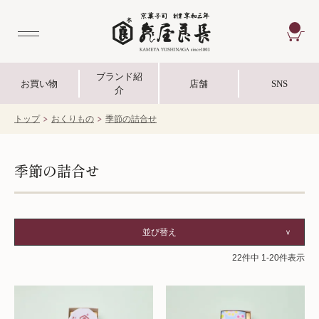
CA
ブランド紹
お買い物
店舗
SNS
介
トップ
おくりもの
季節の詰合せ
季節の詰合せ
並び替え
22
件中
1
-
20
件表示