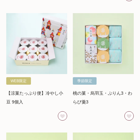
WEB限定
季節限定
【涼菓たっぷり便】冷やし小
桃の菓・烏羽玉・ぷりん3・わ
豆 9個入
らび羹3