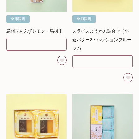
季節限定
季節限定
烏羽玉あんずレモン・烏羽玉
スライスようかん詰合せ（小
倉バター2・パッションフルー
ツ2）