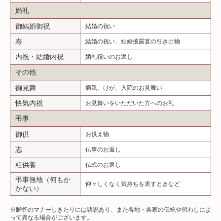
婚礼
御結婚御祝
結婚の祝い
寿
結婚の祝い、結婚披露宴の引き出物
内祝・結婚内祝
婚礼祝いのお返し
その他
御見舞
病気、けが、入院のお見舞い
快気内祝
お見舞いをいただいた方へのお礼
弔事
御供
お供え物
志
仏事のお返し
粗供養
仏式のお返し
弔事無地
（何もか
仰々しくなく気持ちを表すときなど
かない）
※贈答のマナーしきたりには諸説あり、また各地・各家の伝統や習わしによ
って異なる場合がございます。