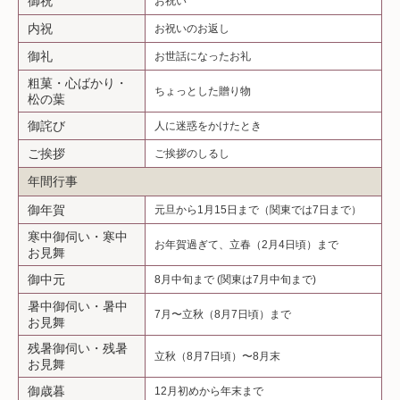
御祝
お祝い
内祝
お祝いのお返し
御礼
お世話になったお礼
粗菓・心ばかり・
ちょっとした贈り物
松の葉
御詫び
人に迷惑をかけたとき
ご挨拶
ご挨拶のしるし
年間行事
御年賀
元旦から1月15日まで（関東では7日まで）
寒中御伺い・寒中
お年賀過ぎて、立春（2月4日頃）まで
お見舞
御中元
8月中旬まで (関東は7月中旬まで)
暑中御伺い・暑中
7月〜立秋（8月7日頃）まで
お見舞
残暑御伺い・残暑
立秋（8月7日頃）〜8月末
お見舞
御歳暮
12月初めから年末まで