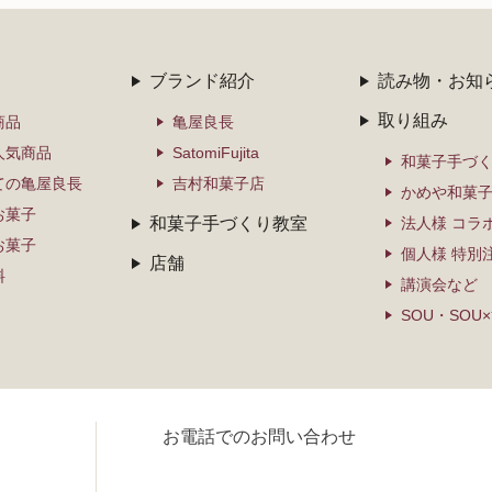
ブランド紹介
読み物・お知
取り組み
商品
亀屋良長
人気商品
SatomiFujita
和菓子手づ
ての亀屋良長
吉村和菓子店
かめや和菓
お菓子
和菓子手づくり教室
法人様 コラ
お菓子
個人様 特別
店舗
料
講演会など
SOU・SOU
お電話でのお問い合わせ