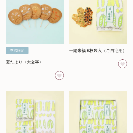
一陽来福 6枚袋入（ご自宅用）
季節限定
夏たより〈大文字〉