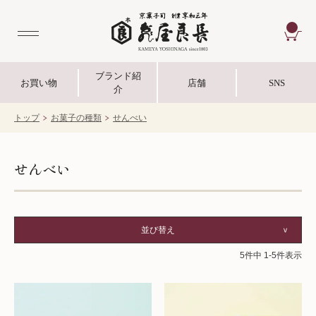
CA
ブランド紹
お買い物
店舗
SNS
介
トップ
お菓子の種類
せんべい
せんべい
並び替え
5
件中
1
-
5
件表示