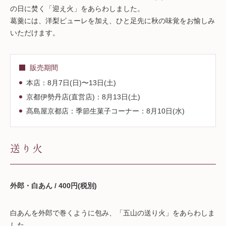
の日に焚く「迎え火」をあらわしました。
葛羹には、洋梨ピューレを加え、ひと足先に秋の味覚をお愉しみ
いただけます。
販売期間
本店：8月7日(日)〜13日(土)
京都伊勢丹店(直営店)：8月13日(土)
髙島屋京都店：季節生菓子コーナー：8月10日(水)
送り火
外郎・白あん / 400円(税別)
白あんを外郎で巻くように包み、「五山の送り火」をあらわしま
した。