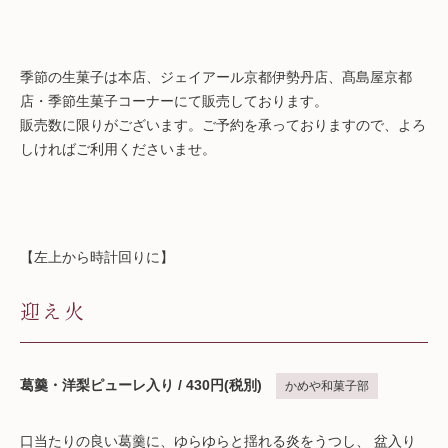
季節の生菓子は本店、ジェイアール京都伊勢丹店、髙島屋京都
店・季節生菓子コーナーにて販売しております。
販売数に限りがございます。ご予約を承っておりますので、よろ
しければご利用くださいませ。
【左上から時計回りに】
迎え火
葛羹・洋梨ピューレ入り / 430円(税別)
かめや和菓子部
口当たりの良い葛羹に、ゆらゆらと揺れる炎をうつし、 盆入り