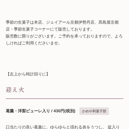
季節の生菓子は本店、ジェイアール京都伊勢丹店、髙島屋京都
店・季節生菓子コーナーにて販売しております。
販売数に限りがございます。ご予約を承っておりますので、よろ
しければご利用くださいませ。
【左上から時計回りに】
迎え火
葛羹・洋梨ピューレ入り / 430円(税別)
かめや和菓子部
口当たりの良い葛羹に、ゆらゆらと揺れる炎をうつし、 盆入り