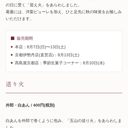
の日に焚く「迎え火」をあらわしました。
葛羹には、洋梨ピューレを加え、ひと足先に秋の味覚をお愉しみ
いただけます。
販売期間
本店：8月7日(日)〜13日(土)
京都伊勢丹店(直営店)：8月13日(土)
髙島屋京都店：季節生菓子コーナー：8月10日(水)
送り火
外郎・白あん / 400円(税別)
白あんを外郎で巻くように包み、「五山の送り火」をあらわしま
した。