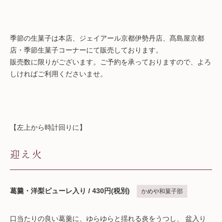
季節の生菓子は本店、ジェイアール京都伊勢丹店、髙島屋京都
店・季節生菓子コーナーにて販売しております。
販売数に限りがございます。ご予約を承っておりますので、よろ
しければご利用くださいませ。
【左上から時計回りに】
迎え火
葛羹・洋梨ピューレ入り / 430円(税別)
かめや和菓子部
口当たりの良い葛羹に、ゆらゆらと揺れる炎をうつし、 盆入り