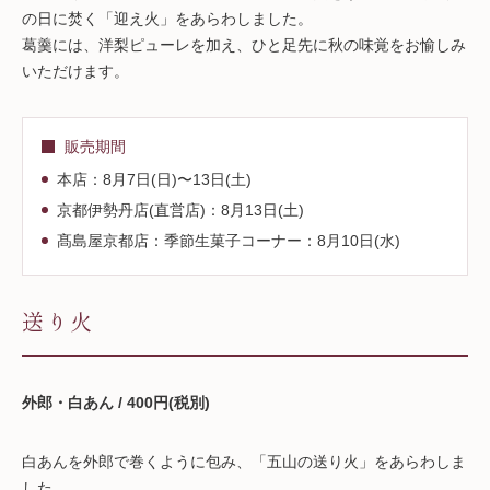
の日に焚く「迎え火」をあらわしました。
葛羹には、洋梨ピューレを加え、ひと足先に秋の味覚をお愉しみ
いただけます。
販売期間
本店：8月7日(日)〜13日(土)
京都伊勢丹店(直営店)：8月13日(土)
髙島屋京都店：季節生菓子コーナー：8月10日(水)
送り火
外郎・白あん / 400円(税別)
白あんを外郎で巻くように包み、「五山の送り火」をあらわしま
した。