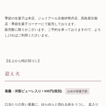
季節の生菓子は本店、ジェイアール京都伊勢丹店、髙島屋京都
店・季節生菓子コーナーにて販売しております。
販売数に限りがございます。ご予約を承っておりますので、よろ
しければご利用くださいませ。
【左上から時計回りに】
迎え火
葛羹・洋梨ピューレ入り / 430円(税別)
かめや和菓子部
口当たりの良い葛羹に、ゆらゆらと揺れる炎をうつし、 盆入り