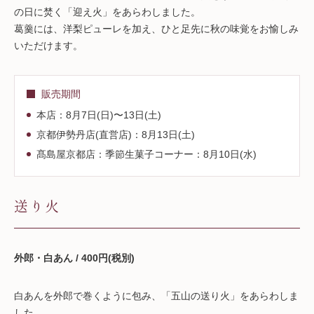
の日に焚く「迎え火」をあらわしました。
葛羹には、洋梨ピューレを加え、ひと足先に秋の味覚をお愉しみ
いただけます。
販売期間
本店：8月7日(日)〜13日(土)
京都伊勢丹店(直営店)：8月13日(土)
髙島屋京都店：季節生菓子コーナー：8月10日(水)
送り火
外郎・白あん / 400円(税別)
白あんを外郎で巻くように包み、「五山の送り火」をあらわしま
した。