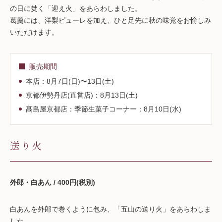
の日に焚く「迎え火」をあらわしました。
葛羹には、洋梨ピューレを加え、ひと足先に秋の味覚をお愉しみ
いただけます。
販売期間
本店：8月7日(日)〜13日(土)
京都伊勢丹店(直営店)：8月13日(土)
髙島屋京都店：季節生菓子コーナー：8月10日(水)
送り火
外郎・白あん / 400円(税別)
白あんを外郎で巻くように包み、「五山の送り火」をあらわしま
した。