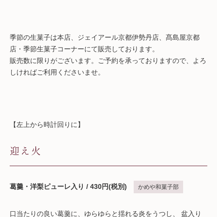
季節の生菓子は本店、ジェイアール京都伊勢丹店、髙島屋京都
店・季節生菓子コーナーにて販売しております。
販売数に限りがございます。ご予約を承っておりますので、よろ
しければご利用くださいませ。
【左上から時計回りに】
迎え火
葛羹・洋梨ピューレ入り / 430円(税別)
かめや和菓子部
口当たりの良い葛羹に、ゆらゆらと揺れる炎をうつし、 盆入り