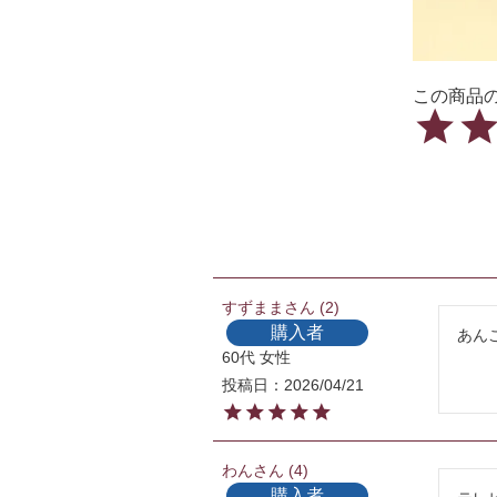
すずまま
2
購入者
あん
60代
女性
投稿日
2026/04/21
わん
4
購入者