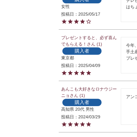
テレ
女性
はち
投稿日
2025/05/17
プレゼントすると、必ず喜ん
でもらえる！
1
今年
購入者
手土
東京都
プレ
投稿日
2025/04/09
あんこも大好きなロナウジー
ニョ
1
アン
購入者
高知県
20代
男性
投稿日
2024/03/29