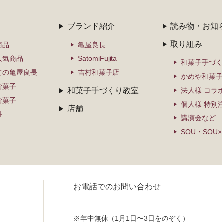
ブランド紹介
読み物・お知
取り組み
商品
亀屋良長
人気商品
SatomiFujita
和菓子手づ
ての亀屋良長
吉村和菓子店
かめや和菓
お菓子
和菓子手づくり教室
法人様 コラ
お菓子
個人様 特別
店舗
料
講演会など
SOU・SOU
お電話でのお問い合わせ
※年中無休（1月1日〜3日をのぞく）