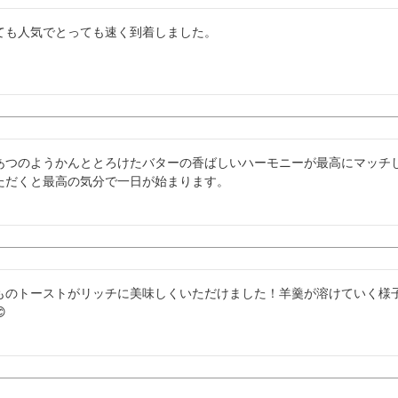
ても人気でとっても速く到着しました。
あつのようかんととろけたバターの香ばしいハーモニーが最高にマッチし
ただくと最高の気分で一日が始まります。
ものトーストがリッチに美味しくいただけました！羊羹が溶けていく様
