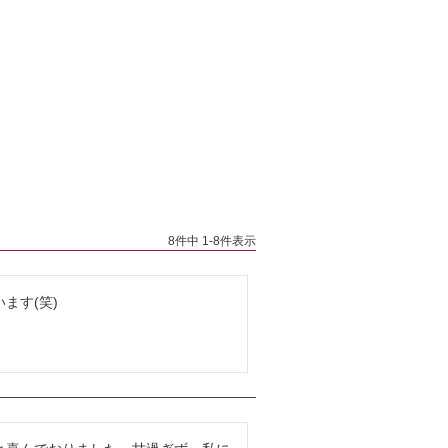
8
件中
1
-
8
件表示
ます(笑)