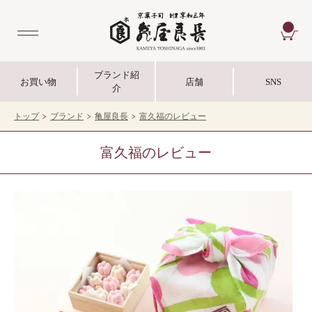
CA
ブランド紹
お買い物
店舗
SNS
介
トップ
ブランド
亀屋良長
富久福のレビュー
富久福のレビュー