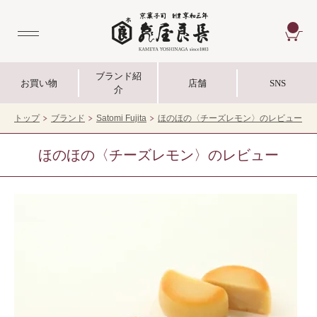
CA
ブランド紹
お買い物
店舗
SNS
介
トップ
ブランド
Satomi Fujita
ほのほの〈チーズレモン〉のレビュー
ほのほの〈チーズレモン〉のレビュー