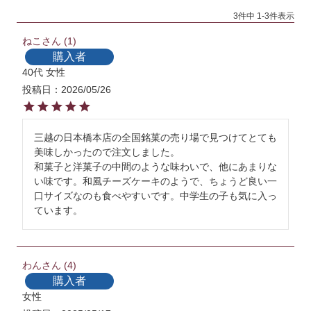
3
件中
1
-
3
件表示
ねこ
1
購入者
40代
女性
投稿日
2026/05/26
三越の日本橋本店の全国銘菓の売り場で見つけてとても
美味しかったので注文しました。

和菓子と洋菓子の中間のような味わいで、他にあまりな
い味です。和風チーズケーキのようで、ちょうど良い一
口サイズなのも食べやすいです。中学生の子も気に入っ
ています。
わん
4
購入者
女性