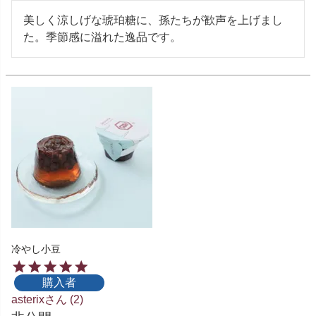
美しく涼しげな琥珀糖に、孫たちが歓声を上げまし
冷やし小豆
購入者
asterix
2