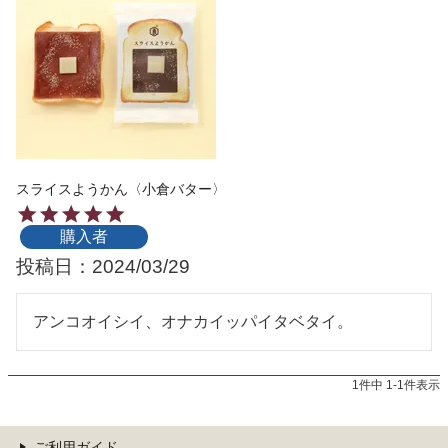
スライスようかん〈小倉バター〉
購入者
投稿日
2024/03/29
アンコオイシイ、オナカイッパイタベタイ。
1
件中
1
-
1
件表示
ご利用ガイド