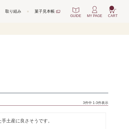
取り組み
菓子見本帳
GUIDE
MY PAGE
CART
3
件中
1
-
3
件表示
た手土産に良さそうです。