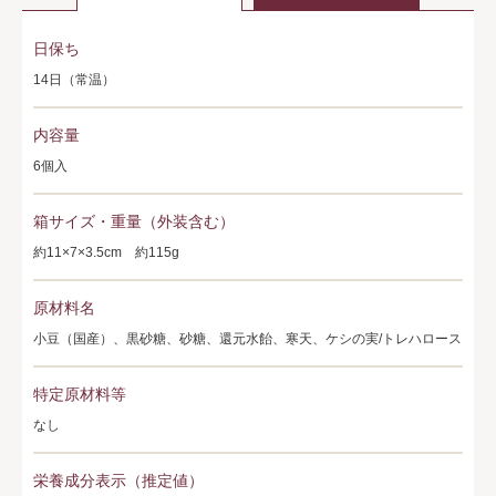
日保ち
14日（常温）
内容量
6個入
箱サイズ・重量（外装含む）
約11×7×3.5cm 約115g
原材料名
小豆（国産）、黒砂糖、砂糖、還元水飴、寒天、ケシの実/トレハロース
特定原材料等
なし
栄養成分表示（推定値）