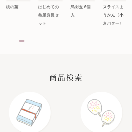
桃の菓
はじめての
烏羽玉 6個
スライスよ
亀屋良長セ
入
うかん〈小
ット
倉バター〉
SEARCH
商品検索