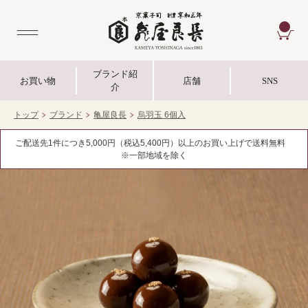
CA
ブランド紹
お買い物
店舗
SNS
介
トップ
ブランド
亀屋良長
烏羽玉 6個入
ご配送先1件につき5,000円（税込5,400円）以上のお買い上げで送料無料
※一部地域を除く