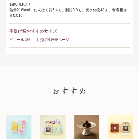
1箱6個あたり：
熱量218kcal、たんぱく質5.4ｇ、脂質0.3ｇ、炭水化物48ｇ、食塩相当
量0.01g
手提げ袋おすすめサイズ
ビニール袋A
手提げ袋販売ページ
PICK UP
おすすめ