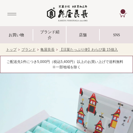
CA
ブランド紹
お買い物
店舗
SNS
介
トップ
ブランド
亀屋良長
【涼菓たっぷり便】わらび羹 15個入
ご配送先1件につき5,000円（税込5,400円）以上のお買い上げで送料無料
※一部地域を除く