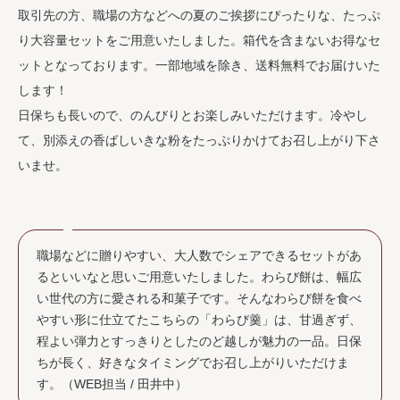
取引先の方、職場の方などへの夏のご挨拶にぴったりな、たっぷ
り大容量セットをご用意いたしました。箱代を含まないお得なセ
ットとなっております。一部地域を除き、送料無料でお届けいた
します！
日保ちも長いので、のんびりとお楽しみいただけます。冷やし
て、別添えの香ばしいきな粉をたっぷりかけてお召し上がり下さ
いませ。
職場などに贈りやすい、大人数でシェアできるセットがあ
るといいなと思いご用意いたしました。わらび餅は、幅広
い世代の方に愛される和菓子です。そんなわらび餅を食べ
やすい形に仕立てたこちらの「わらび羹」は、甘過ぎず、
程よい弾力とすっきりとしたのど越しが魅力の一品。日保
ちが長く、好きなタイミングでお召し上がりいただけま
す。（WEB担当 / 田井中）