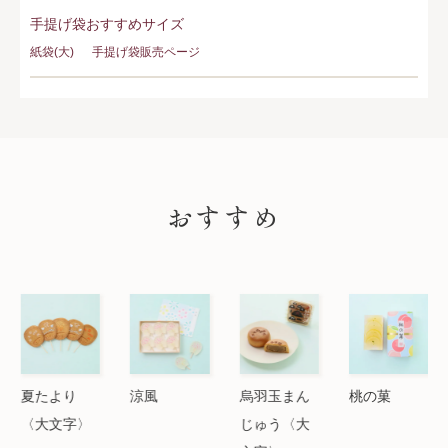
手提げ袋おすすめサイズ
紙袋(大)
手提げ袋販売ページ
PICK UP
おすすめ
夏たより
涼風
烏羽玉まん
桃の菓
〈大文字〉
じゅう〈大