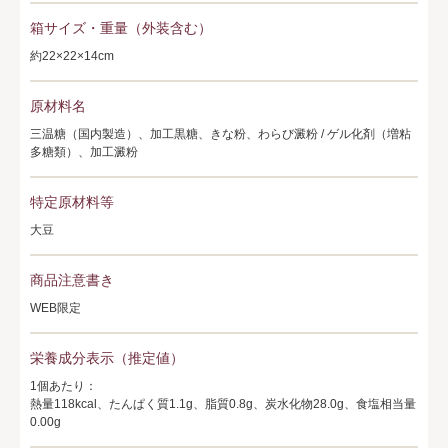
箱サイズ・重量（外装含む）
約22×22×14cm
原材料名
三温糖（国内製造）、加工黒糖、きな粉、わらび澱粉 / ゲル化剤（増粘
多糖類）、加工澱粉
特定原材料等
大豆
商品注意書き
WEB限定
栄養成分表示（推定値）
1個あたり：
熱量118kcal、たんぱく質1.1g、脂質0.8g、炭水化物28.0g、食塩相当量
0.00g