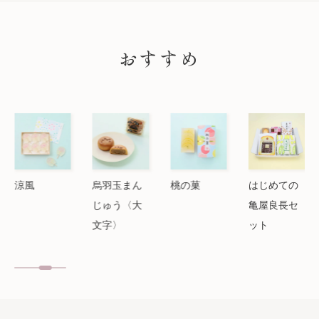
PICK UP
おすすめ
涼風
烏羽玉まん
桃の菓
はじめての
じゅう〈大
亀屋良長セ
文字〉
ット