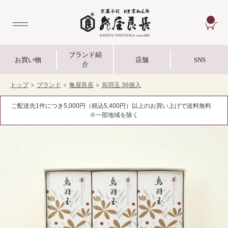
CA
ブランド紹
お買い物
店舗
SNS
介
トップ
ブランド
亀屋良長
烏羽玉 36個入
ご配送先1件につき5,000円（税込5,400円）以上のお買い上げで送料無料
※一部地域を除く