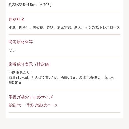
約23×22.5×4.5cm 約795g
原材料名
小豆（国産）、黒砂糖、砂糖、還元水飴、寒天、ケシの実/トレハロース
特定原材料等
なし
栄養成分表示（推定値）
1箱6個あたり：
熱量218kcal、たんぱく質5.4ｇ、脂質0.3ｇ、炭水化物48ｇ、食塩相当
量0.01g
手提げ袋おすすめサイズ
紙袋(中)
手提げ袋販売ページ