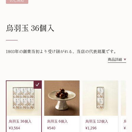
のし対応
烏羽玉 36個入
1803年の創業当初より受け継がれる、当店の代表銘菓です。
商品詳細
烏羽玉 36個入
烏羽玉 6個入
烏羽玉 12個入
烏羽
¥3,564
¥540
¥1,296
¥2,4