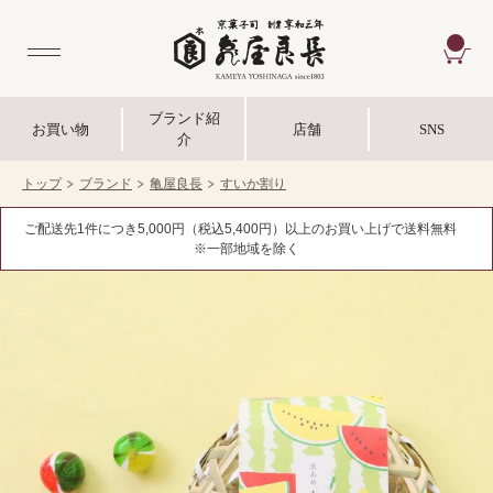
CA
ブランド紹
お買い物
店舗
SNS
介
トップ
ブランド
亀屋良長
すいか割り
ご配送先1件につき5,000円（税込5,400円）以上のお買い上げで送料無料
※一部地域を除く