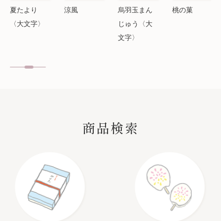
涼風
烏羽玉まん
桃の菓
はじめての
じゅう〈大
亀屋良長セ
文字〉
ット
SEARCH
商品検索