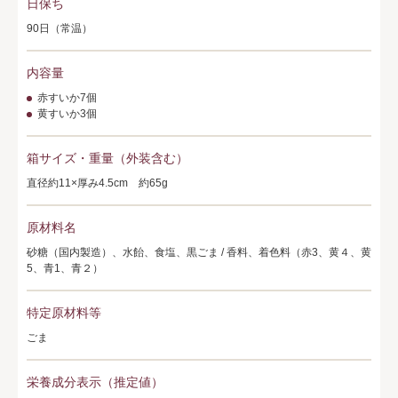
日保ち
90日（常温）
内容量
赤すいか7個
黄すいか3個
箱サイズ・重量（外装含む）
直径約11×厚み4.5cm 約65g
原材料名
砂糖（国内製造）、水飴、食塩、黒ごま / 香料、着色料（赤3、黄４、黄
5、青1、青２）
特定原材料等
ごま
栄養成分表示（推定値）