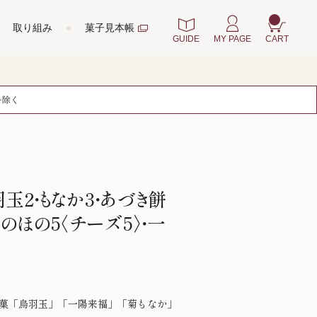
取り組み
菓子見本帳
GUIDE
MY PAGE
CART
を除く
玉2・もなか3・あづき餅
ほのほの5〈チーズ5〉・一
菓「烏羽玉」「一陽来福」「菊もなか」