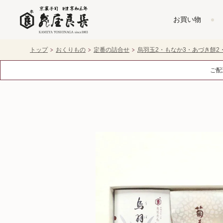
お買い物
トップ
おくりもの
定番の詰合せ
烏羽玉2・もなか3・あづき餅2
ご配