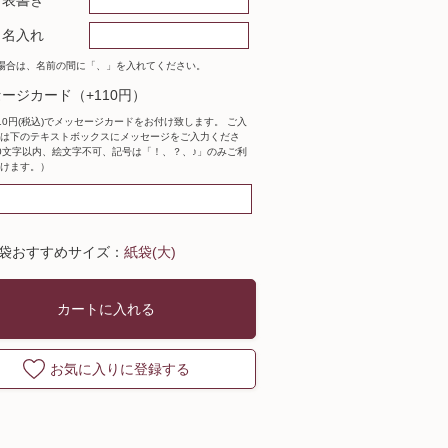
 表書き
必
須
 名入れ
場合は、名前の間に「、」を入れてください。
ージカード（+110円）
10円(税込)でメッセージカードをお付け致します。 ご入
は下のテキストボックスにメッセージをご入力くださ
0文字以内、絵文字不可、記号は「！、？、♪」のみご利
けます。）
袋おすすめサイズ：
紙袋(大)
カートに入れる
お気に入りに登録する