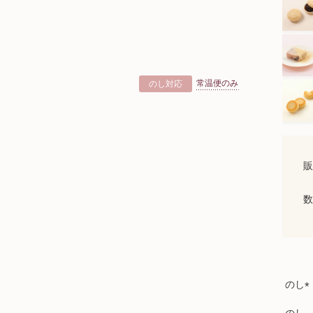
常温便のみ
のし対応
販
数
のし
(