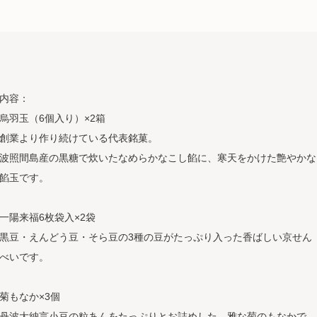
内容：
烏羽玉（6個入り）×2箱
創業より作り続けている代表銘菓。
波照間島産の黒糖で炊いたなめらかなこし餡に、寒天をかけた艶やかな
餡玉です。
一陽来福6枚袋入×2袋
黒豆・えんどう豆・そら豆の3種の豆がたっぷり入った香ばしい京せん
べいです。
菊もなか×3個
丹波大納言小豆の粒あんをたっぷりとお詰めした、雅な菊のもなかで