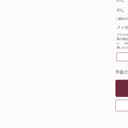
のし
のし
)
ご連名の
メッセ
プラス1
用の場合
い。（5
用いただ
手提げ