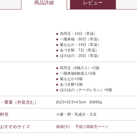
商品詳細
レビュー
烏羽玉：14日（常温）
一陽来福：60日（常温）
菊もなか：14日（常温）
あづき餅：7日（常温）
ほのほの：20日（常温）
烏羽玉（6個入り）×2箱
一陽来福6枚袋入×2袋
菊もなか×3個
あづき餅×2個
ほのほの（チーズレモン）×5個
・重量（外装含む）
約23×33.5×4.5cm 約895g
料等
小麦・卵・乳成分・大豆
おすすめサイズ
紙袋(大)
手提げ袋販売ページ