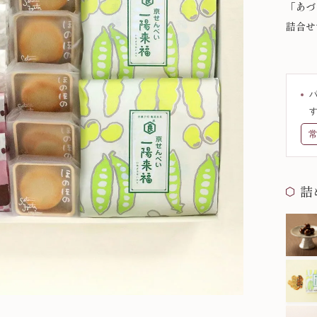
「あづ
詰合せ
詰