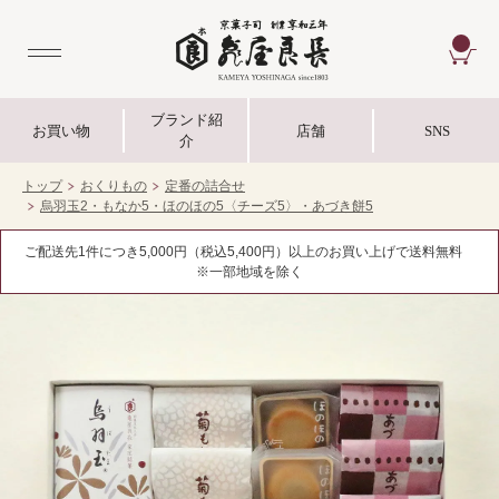
CA
ブランド紹
お買い物
店舗
SNS
介
トップ
おくりもの
定番の詰合せ
烏羽玉2・もなか5・ほのほの5〈チーズ5〉・あづき餅5
ご配送先1件につき5,000円（税込5,400円）以上のお買い上げで送料無料
※一部地域を除く