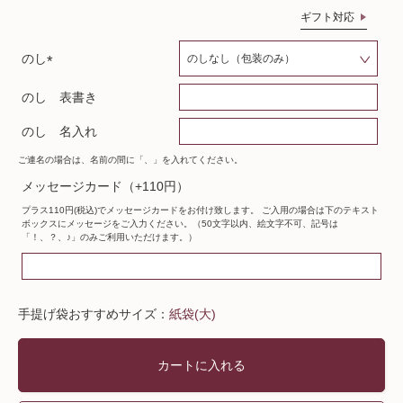
ギフト対応
のし
(
のし 表書き
必
須
のし 名入れ
)
ご連名の場合は、名前の間に「、」を入れてください。
メッセージカード（+110円）
プラス110円(税込)でメッセージカードをお付け致します。 ご入用の場合は下のテキスト
ボックスにメッセージをご入力ください。（50文字以内、絵文字不可、記号は
「！、？、♪」のみご利用いただけます。）
手提げ袋おすすめサイズ：
紙袋(大)
カートに入れる