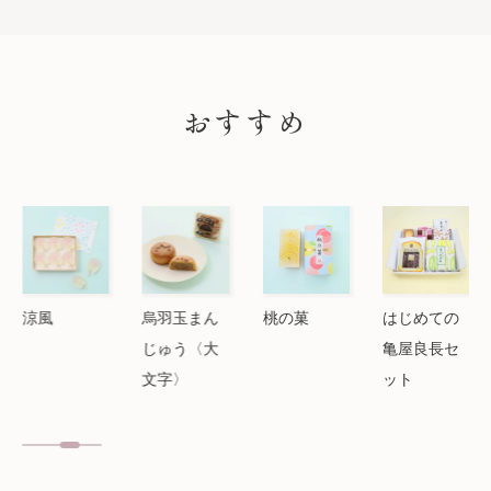
PICK UP
おすすめ
涼風
烏羽玉まん
桃の菓
はじめての
じゅう〈大
亀屋良長セ
文字〉
ット