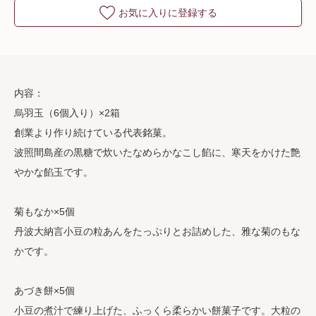
お気に入りに登録する
内容：
烏羽玉（6個入り）×2箱
創業より作り続けている代表銘菓。
波照間島産の黒糖で炊いたなめらかなこし餡に、寒天をかけた艶
やかな餡玉です。
菊もなか×5個
丹波大納言小豆の粒あんをたっぷりとお詰めした、雅な菊のもな
かです。
あづき餅×5個
小豆の煮汁で練り上げた、ふっくら柔らかい餅菓子です。大粒の