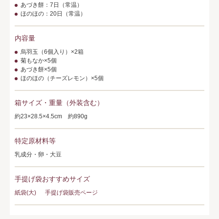
あづき餅：7日（常温）
ほのほの：20日（常温）
内容量
烏羽玉（6個入り）×2箱
菊もなか×5個
あづき餅×5個
ほのほの（チーズレモン）×5個
箱サイズ・重量（外装含む）
約23×28.5×4.5cm 約890g
特定原材料等
乳成分・卵・大豆
手提げ袋おすすめサイズ
紙袋(大)
手提げ袋販売ページ