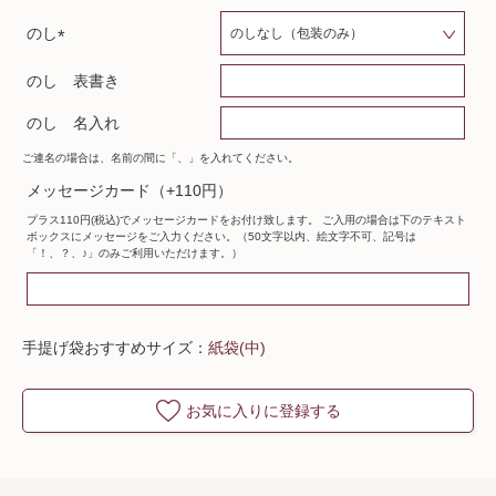
のし
(
のし 表書き
必
須
のし 名入れ
)
ご連名の場合は、名前の間に「、」を入れてください。
メッセージカード（+110円）
プラス110円(税込)でメッセージカードをお付け致します。 ご入用の場合は下のテキスト
ボックスにメッセージをご入力ください。（50文字以内、絵文字不可、記号は
「！、？、♪」のみご利用いただけます。）
手提げ袋おすすめサイズ：
紙袋(中)
お気に入りに登録する