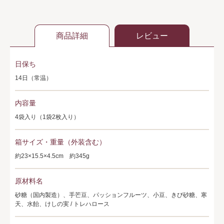
商品詳細
レビュー
日保ち
14日（常温）
内容量
4袋入り（1袋2枚入り）
箱サイズ・重量（外装含む）
約23×15.5×4.5cm 約345g
原材料名
砂糖（国内製造）、手芒豆、パッションフルーツ、小豆、きび砂糖、寒
天、水飴、けしの実 / トレハロース