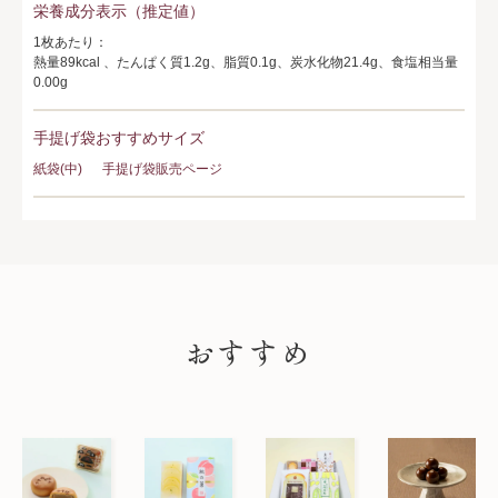
栄養成分表示（推定値）
1枚あたり：
熱量89kcal 、たんぱく質1.2g、脂質0.1g、炭水化物21.4g、食塩相当量
0.00g
手提げ袋おすすめサイズ
紙袋(中)
手提げ袋販売ページ
PICK UP
おすすめ