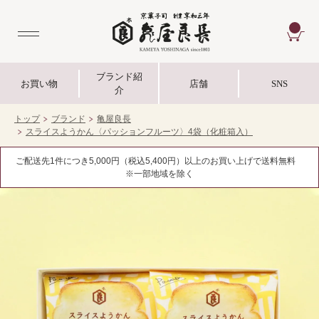
CA
ブランド紹
お買い物
店舗
SNS
介
トップ
ブランド
亀屋良長
スライスようかん〈パッションフルーツ〉4袋（化粧箱入）
ご配送先1件につき5,000円（税込5,400円）以上のお買い上げで送料無料
※一部地域を除く