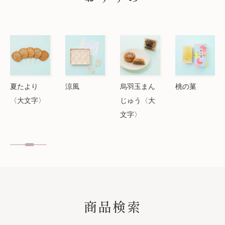
夏たより
涼風
烏羽玉まん
桃の菓
〈大文字〉
じゅう〈大
文字〉
SEARCH
商品検索