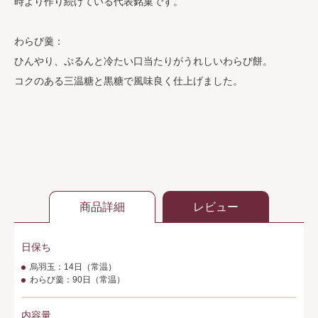
時より作り続けている代表銘菓です。
わらび羹：
ひんやり、ぷるんと冷たい口当たりがうれしいわらび餅。
コクのある三温糖と黒糖で風味良く仕上げました。
商品詳細
レビュー
日保ち
烏羽玉：14日（常温）
わらび羹：90日（常温）
内容量