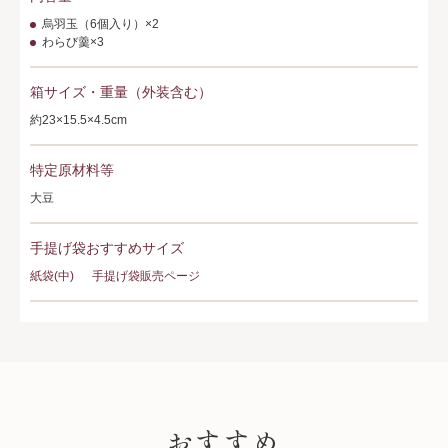
烏羽玉（6個入り）×2
わらび羹×3
箱サイズ・重量（外装含む）
約23×15.5×4.5cm
特定原材料等
大豆
手提げ袋おすすめサイズ
紙袋(中)
手提げ袋販売ページ
PICK UP
おすすめ