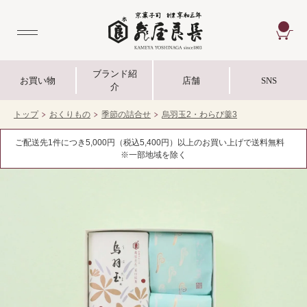
CA
ブランド紹
お買い物
店舗
SNS
介
トップ
おくりもの
季節の詰合せ
烏羽玉2・わらび羹3
ご配送先1件につき5,000円（税込5,400円）以上のお買い上げで送料無料
※一部地域を除く