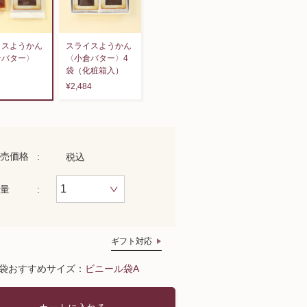
イスようかん
スライスようかん
倉バター〉
〈小倉バター〉4
袋（化粧箱入）
¥2,484
売価格
税込
量
ギフト対応
袋おすすめサイズ：
ビニール袋A