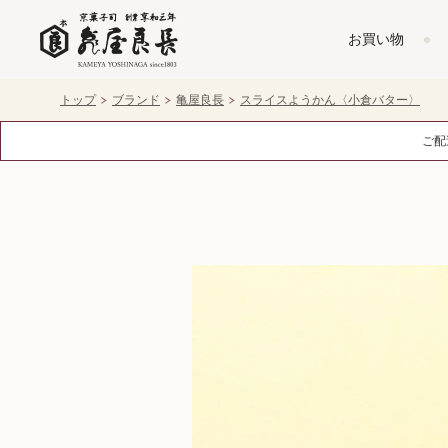
お買い物
トップ
ブランド
亀屋良長
スライスようかん〈小倉バター〉
ご配