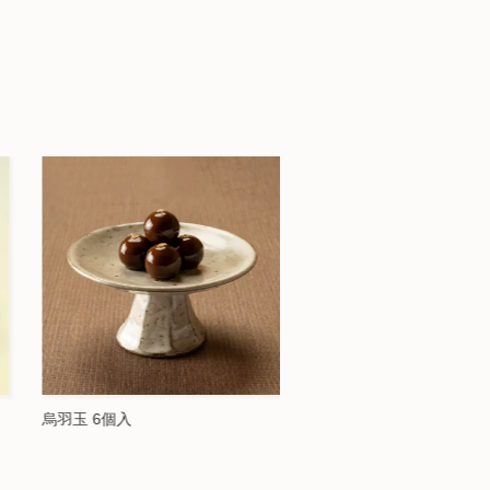
スライスようかん〈小倉バター〉
スライスようかん〈パッ
ルーツ〉