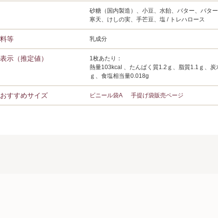
砂糖（国内製造）、小豆、水飴、バター、バター
寒天、けしの実、手芒豆、塩 / トレハロース
料等
乳成分
表示（推定値）
1枚あたり：
熱量103kcal 、たんぱく質1.2ｇ、脂質1.1ｇ、炭
ｇ、食塩相当量0.018g
おすすめサイズ
ビニール袋A
手提げ袋販売ページ
PICK UP