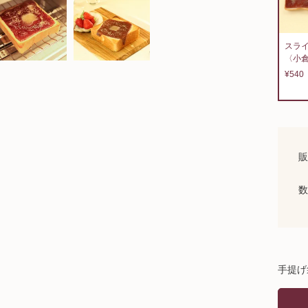
スラ
〈小
¥540
販
数
手提げ