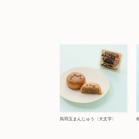
まんじゅう〈大文字〉
桃の菓